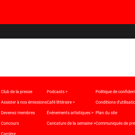
Club de la presse
Podcasts >
Politique de confident
Assister à nos émissions
Café littéraire >
Conditions d'utilisati
Devenez membres
Événements artistiques >
Plan du site
Concours
Caricature de la semaine >
Communiqués de pre
Carrière