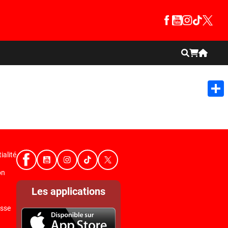
Shar
ialité
on
Les applications
sse