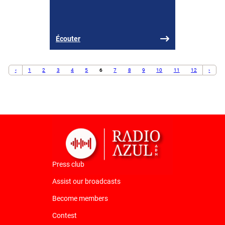
Écouter
‹
1
2
3
4
5
6
7
8
9
10
11
12
›
Press club
Assist our broadcasts
Become members
Contest