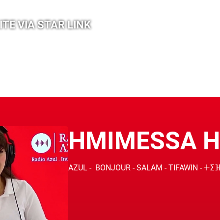
TE VIA STAR LINK
HMIMESSA 
AZUL - BONJOUR - SALAM - TIFAWIN - ⵜⵉ