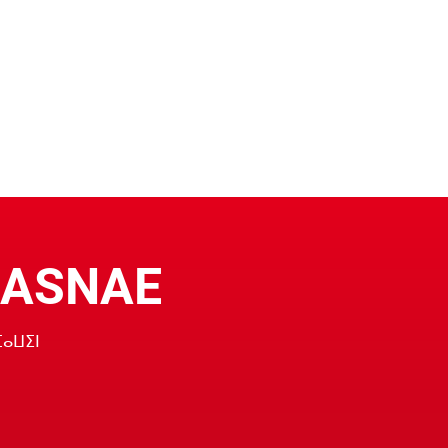
HASNAE
ⴼⴰⵡⵉⵏ