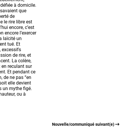
 défiée à domicile.
s savaient que
berté de
le rire libre est
’hui encore, c’est
on encore l’exercer
 laïcité un
nt tué. Et
, excessifs
sion de rire, et
cent. La colère,
 en reculant sur
ent. Et pendant ce
n, de ne pas “en
soit elle devient
as un mythe figé.
hauteur, ou à
Nouvelle/communiqué suivant(e)