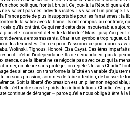
’un choc politique, frontal, brutal. Ce jour-là, la République a été
 ne visaient pas des individus isolés. Ils visaient un principe. Il
la France porte de plus insupportable pour les fanatismes : la li
onfondu la satire avec la haine. Ils ont compris, au contraire, que 
 cela qu’ils ont tiré. Ce qui rend cette date insoutenable, aujourd
n’a plus été : comment défendre la liberté ? Mais : jusqu’où peut- 
nt devenus embarrassants, Charlie un symbole trop rugueux, la
r des terroristes. On a eu peur d’assumer ce pour quoi ils avaie
 Cabu, Wolinski, Tignous, Honoré, Elsa Cayat. Des êtres imparfaits
respect : c’était l’indépendance. Ils ne demandaient pas la permis
 existence, que la liberté ne se négocie pas avec ceux qui la mena
firmer, on pleure sans protéger, on répète “Je suis Charlie” tout
nage des silences, on transforme la laïcité en variable d’ajustem
te ou sous pression, sommés de faire attention, de baisser le to
ohérence. Soit la liberté d’expression est un pilier non négociable, 
it elle s’effondre sous le poids des intimidations. Charlie n’est p
ate continue de déranger — parce qu’elle nous oblige à être à la 