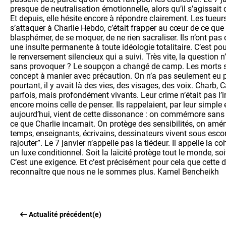
presque de neutralisation émotionnelle, alors qu’il s’agissait d
Et depuis, elle hésite encore à répondre clairement. Les tueurs
s’attaquer à Charlie Hebdo, c’était frapper au cœur de ce que 
blasphémer, de se moquer, de ne rien sacraliser. Ils n’ont pas c
une insulte permanente à toute idéologie totalitaire. C’est pour
le renversement silencieux qui a suivi. Très vite, la question 
sans provoquer ? Le soupçon a changé de camp. Les morts so
concept à manier avec précaution. On n’a pas seulement eu peu
pourtant, il y avait là des vies, des visages, des voix. Charb,
parfois, mais profondément vivants. Leur crime n’était pas l’ir
encore moins celle de penser. Ils rappelaient, par leur simple
aujourd’hui, vient de cette dissonance : on commémore sans af
ce que Charlie incarnait. On protège des sensibilités, on amé
temps, enseignants, écrivains, dessinateurs vivent sous escor
rajouter”. Le 7 janvier n’appelle pas la tiédeur. Il appelle la c
un luxe conditionnel. Soit la laïcité protège tout le monde, so
C’est une exigence. Et c’est précisément pour cela que cette d
reconnaître que nous ne le sommes plus. Kamel Bencheikh
Actualité précédent(e)